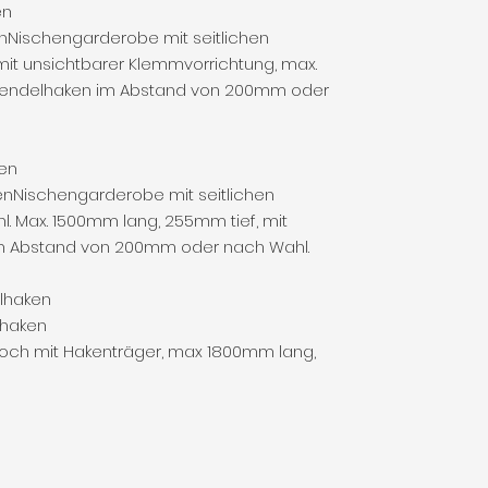
en
nNischengarderobe mit seitlichen
it unsichtbarer Klemmvorrichtung, max.
Pendelhaken im Abstand von 200mm oder
en
nNischengarderobe mit seitlichen
l. Max. 1500mm lang, 255mm tief, mit
m Abstand von 200mm oder nach Wahl.
lhaken
lhaken
doch mit Hakenträger, max 1800mm lang,