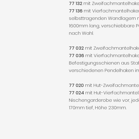
77 132
mit Zweifachmantelhak
77 136
mit Vierfachmantelhake
selbsttragenden Wandlagern m
1600mm lang, verschiebbare 
nach Wahl.
77 032
mit Zweifachmantelhak
77 036
mit Vierfachmantelhake
Befestigungsschienen aus Stah
verschiedenen Pendelhaken i
77 020
mit Hut-Zweifachmante
77 024
mit Hut-Vierfachmante
Nischengarderobe wie vor, je
170mm tief, Höhe 230mm.