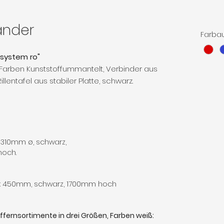
tänder
Farba
"system ro"
Farben Kunststoffummantelt, Verbinder aus
lentafel aus stabiler Platte, schwarz.
310mm ø, schwarz,
hoch.
x 450mm, schwarz, 1700mm hoch
ffernsortimente in drei Größen, Farben weiß: