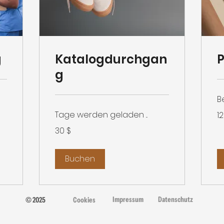
g
Katalogdurchgan
P
g
B
12
Tage werden geladen ...
1
US
Dol
30
30 $
US-
Dollar
Buchen
Impressum
Datenschutz
© 2025
Cookies