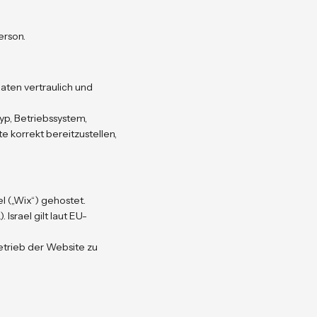
erson.
aten vertraulich und
yp, Betriebssystem,
e korrekt bereitzustellen,
l („Wix“) gehostet.
 Israel gilt laut EU-
etrieb der Website zu