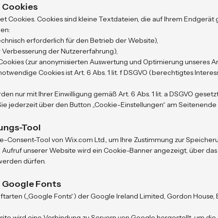
 Cookies
 Cookies. Cookies sind kleine Textdateien, die auf Ihrem Endgerät
hen:
hnisch erforderlich für den Betrieb der Website),
r Verbesserung der Nutzererfahrung),
Cookies (zur anonymisierten Auswertung und Optimierung unseres A
otwendige Cookies ist Art. 6 Abs. 1 lit. f DSGVO (berechtigtes Intere
en nur mit Ihrer Einwilligung gemäß Art. 6 Abs. 1 lit. a DSGVO gesetzt
 Sie jederzeit über den Button „Cookie-Einstellungen“ am Seitenende
gungs-Tool
e-Consent-Tool von Wix.com Ltd., um Ihre Zustimmung zur Speicher
 Aufruf unserer Website wird ein Cookie-Banner angezeigt, über das
werden dürfen.
 Google Fonts
ftarten („Google Fonts“) der Google Ireland Limited, Gordon House, B
ite wird eine Verbindung zu Servern von Google hergestellt, um die S