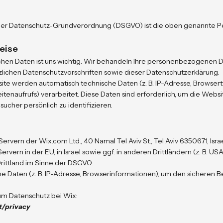
 der Datenschutz-Grundverordnung (DSGVO) ist die oben genannte P
eise
ichen Daten ist uns wichtig. Wir behandeln Ihre personenbezogenen D
ichen Datenschutzvorschriften sowie dieser Datenschutzerklärung.
te werden automatisch technische Daten (z. B. IP-Adresse, Browsert
tenaufrufs) verarbeitet. Diese Daten sind erforderlich, um die Websit
sucher persönlich zu identifizieren.
ervern der Wix.com Ltd., 40 Namal Tel Aviv St., Tel Aviv 6350671, Israe
vern in der EU, in Israel sowie ggf. in anderen Drittländern (z. B. USA).
Drittland im Sinne der DSGVO.
he Daten (z. B. IP-Adresse, Browserinformationen), um den sicheren B
um Datenschutz bei Wix:
t/privacy