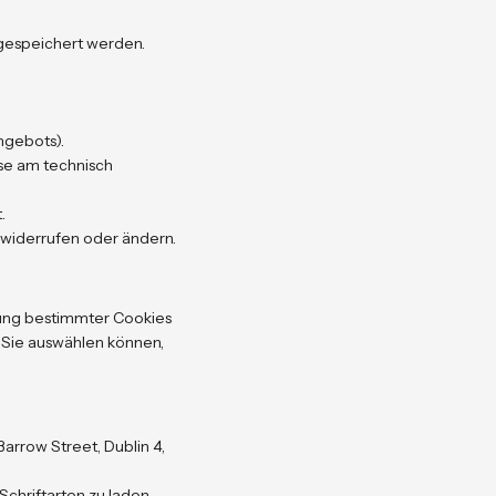
 gespeichert werden.
ngebots).
sse am technisch
.
 widerrufen oder ändern.
ung bestimmter Cookies
 Sie auswählen können,
arrow Street, Dublin 4,
chriftarten zu laden.