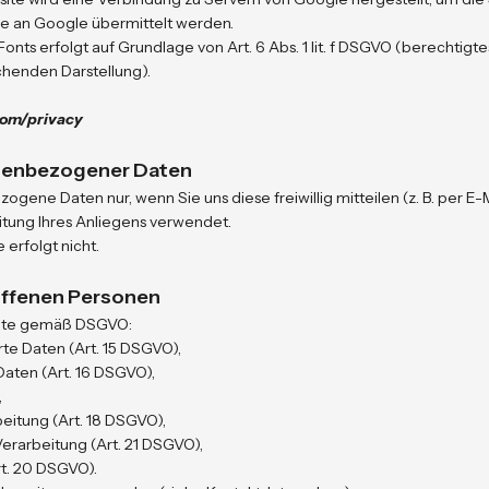
se an Google übermittelt werden.
nts erfolgt auf Grundlage von Art. 6 Abs. 1 lit. f DSGVO (berechtigte
chenden Darstellung).
com/privacy
onenbezogener Daten
ene Daten nur, wenn Sie uns diese freiwillig mitteilen (z. B. per E-
itung Ihres Anliegens verwendet.
 erfolgt nicht.
offenen Personen
chte gemäß DSGVO:
te Daten (Art. 15 DSGVO),
Daten (Art. 16 DSGVO),
,
eitung (Art. 18 DSGVO),
rarbeitung (Art. 21 DSGVO),
t. 20 DSGVO).