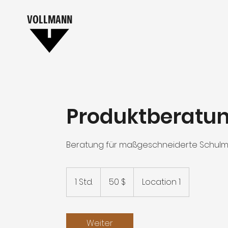
VOLLMANN
Produktberatu
Beratung für maßgeschneiderte Schul
50
US-
1 Std.
1
50 $
Location 1
Dollar
S
t
d
Weiter